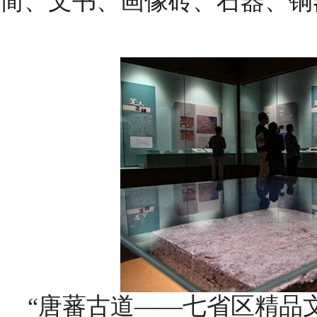
简、文书、画像砖、石器、铜
“唐蕃古道——七省区精品文