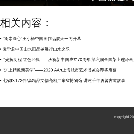
相关内容：
• “绘素澡心“王小椿中国画作品展天一阁开幕
• 袁学君中国山水画品鉴展行山水之乐
• “‘光辉历程 红色经典——庆祝新中国成立70周年’第六届全国架上连环
• “沪上精致新美学”——2020 AArt上海城市艺术博览会即将启幕
• 七省区172件/套精品文物亮相广东省博物馆 讲述千年唐蕃古道故事
copyright 