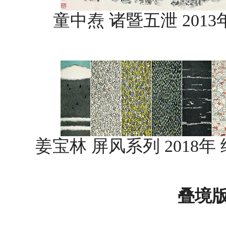
童中焘 诸暨五泄 2013年 
姜宝林 屏风系列 2018年 纸本
叠境