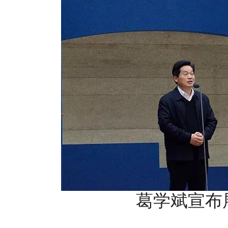
葛学斌宣布