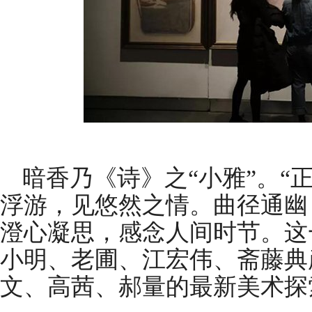
暗香乃《诗》之“小雅”。“
浮游，见悠然之情。曲径通幽
澄心凝思，感念人间时节。这
小明、老圃、江宏伟、斋藤典
文、高茜、郝量的最新美术探