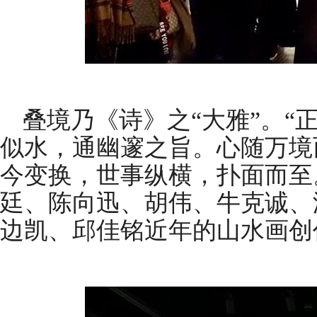
叠境乃《诗》之“大雅”。“
似水，通幽邃之旨。心随万境
今变换，世事纵横，扑面而至
廷、陈向迅、胡伟、牛克诚、
边凯、邱佳铭近年的山水画创