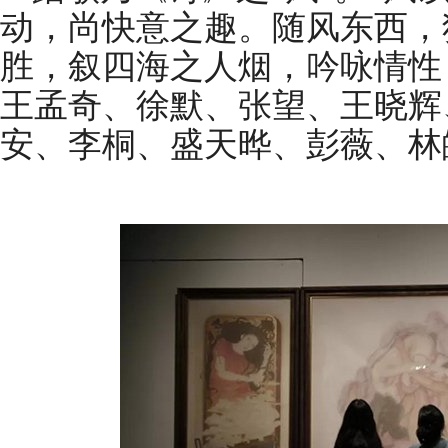
动，尚快意之趣。随风东西，
胜，叙四海之人烟，吟咏情性
王孟奇、徐默、张望、王晓辉
安、李桐、盛天晔、彭薇、林