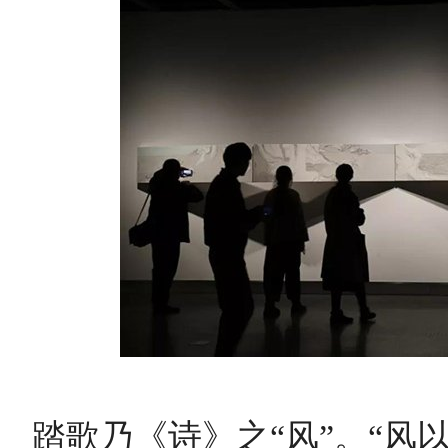
踏歌乃《诗》之“风”。“风