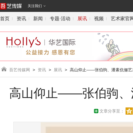
关注我们

首页
资讯
新闻
专题·活动
展讯
视频
艺术家官

吾艺传媒网
>
资讯
>
展讯
>
高山仰止——张伯驹、潘素伉俪艺
高山仰止——张伯驹、
文章分享至：