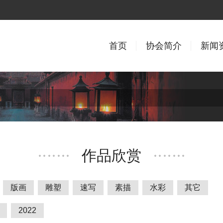
首页
协会简介
新闻
作品欣赏
版画
雕塑
速写
素描
水彩
其它
2022