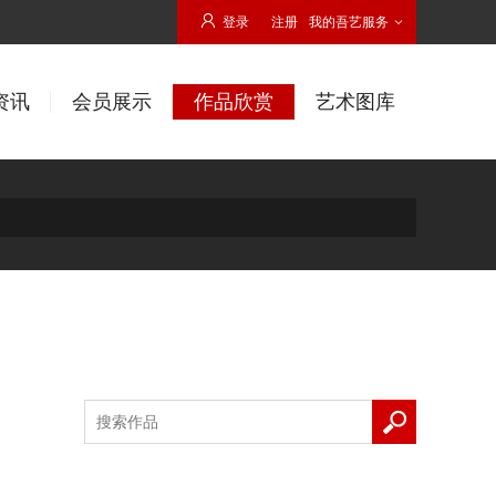

登录
注册
我的吾艺服务

资讯
会员展示
作品欣赏
艺术图库