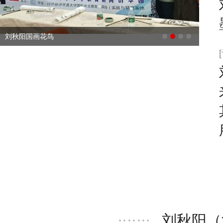
刘秋阳国画花鸟
吾艺
刘秋阳（