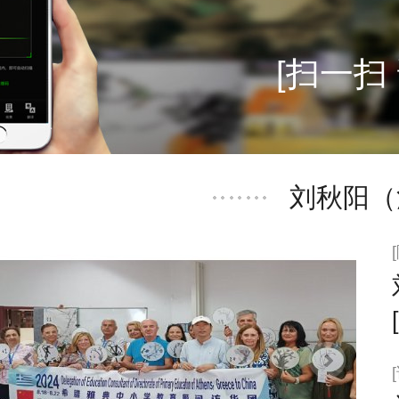
[扫一扫
刘秋阳（
[