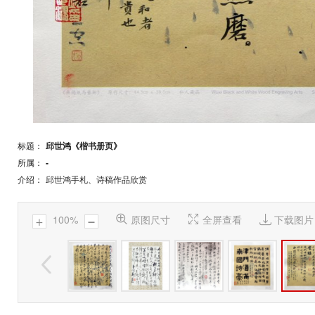
标题：
邱世鸿《楷书册页》
所属：
-
介绍：
邱世鸿手札、诗稿作品欣赏
100%

原图尺寸

全屏查看

下载图片

