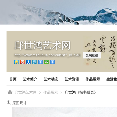
邱世鸿艺术网
http://www.mshuhua.com/artist?_id=248
复制链接
首页
艺术简介
艺术动态
艺术资讯
作品展示
生活

邱世鸿艺术网
>
作品展示
>
邱世鸿《楷书册页》

原图尺寸